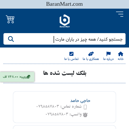
BaranMart.com
جستجو کنید/ همه چیز در باران مارت
خانه
درباره ما
همکاری با ما
تماس با ما
بلک لیست شده ها
روپیه: 748.00 اف
حاجی حامد
شماره تماس:
0798587803
واتسپ:
0798587803