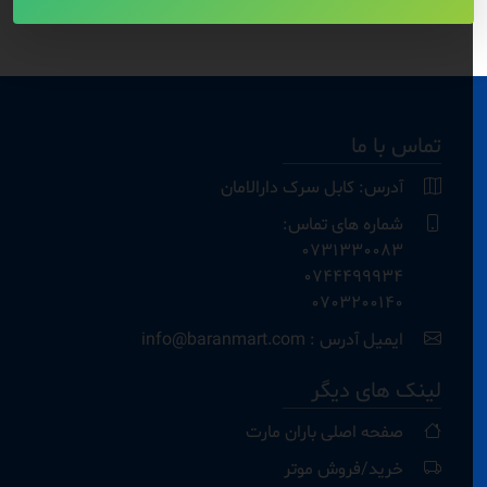
تماس با ما
آدرس: کابل سرک دارالامان
شماره های تماس:
0731330083
0744499934
0703200140
ایمیل آدرس : info@baranmart.com
لینک های دیگر
صفحه اصلی باران مارت
خرید/فروش موتر