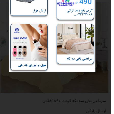
کریم رفع زود انزالی
ترپال موتر
073133008...
سرتختی نخی سه تکه
موی بر لیزری چارجی
سرتختی نخی سه تکه قیمت 890 افغانی
ارسال رایگان