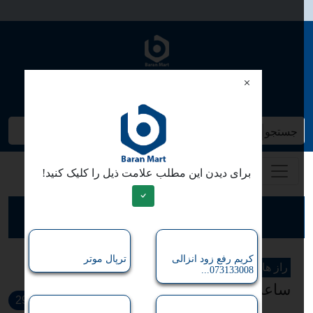
وبلاگ دیم
جستجو کنید/ همه چیز در باران مارت
برای دیدن این مطلب علامت ذیل را کلیک کنید!
ارسال مطلب برای نشر
کریم رفع زود انزالی
ترپال موتر
راز های زندکی
073133008...
ساعت دستی عربی
299