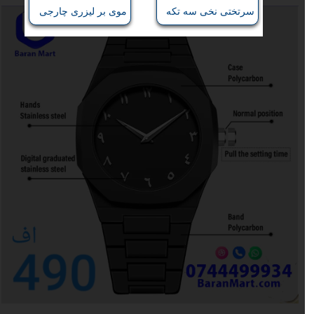
سرتختی نخی سه تکه
موی بر لیزری چارجی