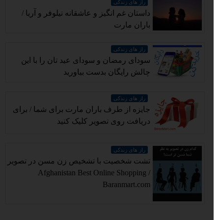
راز های زندکی
داستان غم انگیز و عاشقانه نیلوفر و آریا /
باران مارت
راز های زندکی
سودای رمضان و سودای عید تان را با این
چالش رایگان بدست بیاورید
راز های زندکی
جایزه از طرف باران مارت برای شما / برای
دریافت روی تصویر کلیک کنید
راز های زندکی
تشت شخصیت با تشخیص زن مسن در تصویر
/ Afghanistan Best Online Shopping
Baranmart.com