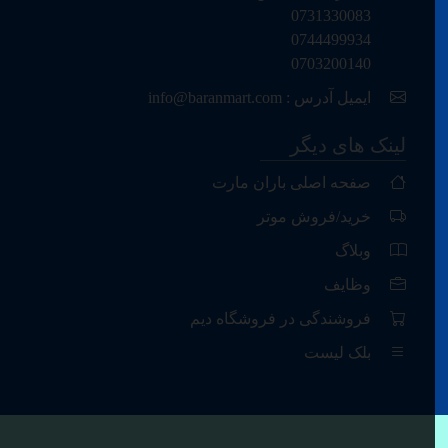
0731330083
0744499934
0703200140
ایمیل آدرس : info@baranmart.com
لینک های دیگر
صفحه اصلی باران مارت
خرید/فروش موتر
وبلاگ
وظایف
یراهن و پتلون
ترپال موتر
کریم رفع زود انزالی
کریم ر
 ترکی
073133008...
3008...
فروشندگی در فروشگاه دیم
بلک لیست