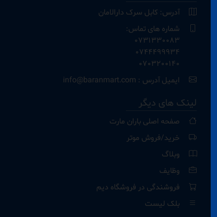
آدرس: کابل سرک دارالامان
شماره های تماس:
0731330083
0744499934
0703200140
ایمیل آدرس : info@baranmart.com
لینک های دیگر
صفحه اصلی باران مارت
خرید/فروش موتر
وبلاگ
وظایف
فروشندگی در فروشگاه دیم
بلک لیست