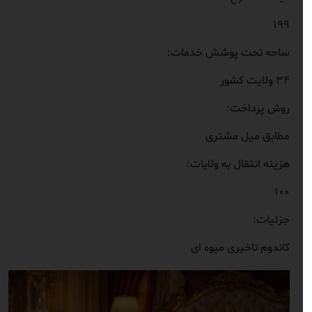
199
ساحه تحت پوشش خدمات:
34 ولایت کشور
روش پرداخت:
مطابق میل مشتری
هزینه انتقال به ولایات:
100
جزئیات:
کاندوم تاخیری میوه ای