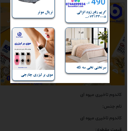
کریم رفع زود انزالی
ترپال موتر
073133008...
سرتختی نخی سه تکه
موی بر لیزری چارجی
کاندوم تاخیری میوه ای
نام جنس:
کاندوم تاخیری میوه ای
قیمت مقطوع: