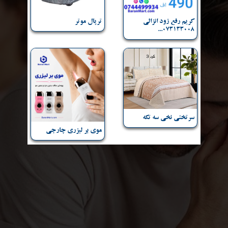
کریم رفع زود انزالی
ترپال موتر
073133008...
سرتختی نخی سه تکه
موی بر لیزری چارجی