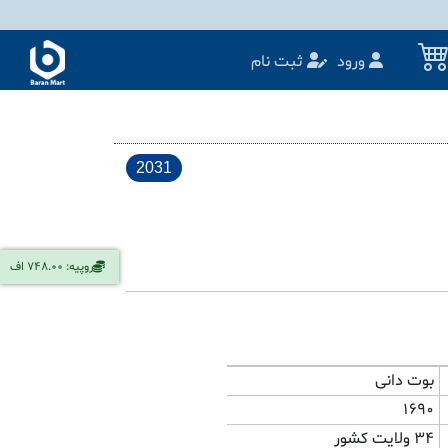
ورود
ثبت نام
2031
روپیه: 748.00 اف
بوت دانی
1690
34 ولایت کشور