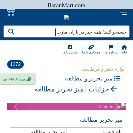
BaranMart.com
جستجو کنید/ همه چیز در باران مارت
خانه
درباره ما
همکاری با ما
تماس با ما
1272
لوازم دفتر و قرطاسیه
میز تحریر و مطالعه
روپیه: 748.00 اف
جزئیات | میز تحریر مطالعه
Previous
Next
میز تحریر مطالعه
نام جنس:
میز تحریر مطالعه