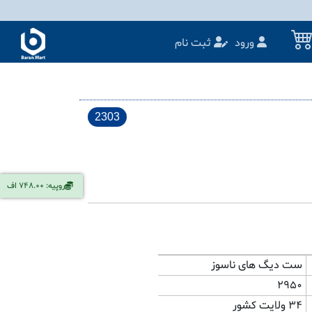
ورود
ثبت نام
2303
روپیه: 748.00 اف
ست دیگ های ناسوز
2950
34 ولایت کشور