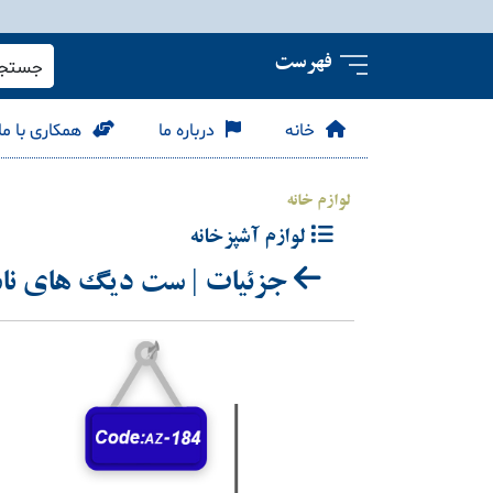
فهرست
جستجو 
خانه
درباره ما
همکاری با ما
لوازم خانه
لوازم آشپزخانه
جزئیات | ست دیگ های نا