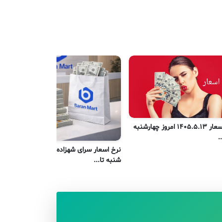
نرخ اسعار 1405.5.13 امروز چهارشنبه
نر
.
یک
نرخ اسعار سرای شهزاده کابل امروز
شنبه تا...