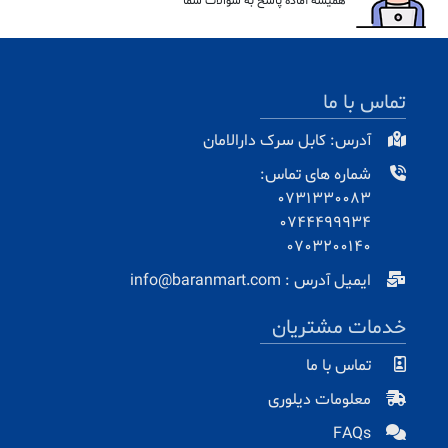
همیشه آماده پاسخ به سوالات شما
تماس با ما
آدرس: کابل سرک دارالامان
شماره های تماس:
0731330083
0744499934
0703200140
ایمیل آدرس : info@baranmart.com
خدمات مشتریان
تماس با ما
معلومات دیلوری
FAQs