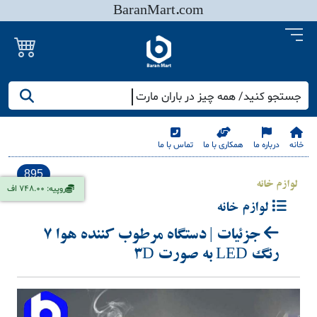
BaranMart.com
جستجو کنید/ همه چیز در باران مارت
خانه
درباره ما
همکاری با ما
تماس با ما
895
لوازم خانه
روپیه: 748.00 اف
لوازم خانه
جزئیات | دستگاه مرطوب کننده هوا 7
رنگ LED به صورت 3D