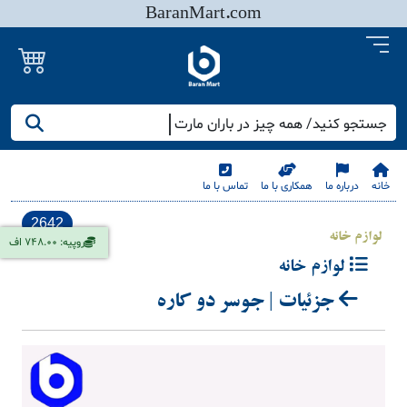
BaranMart.com
جستجو کنید/ همه چیز در باران مارت
خانه
درباره ما
همکاری با ما
تماس با ما
2642
لوازم خانه
روپیه: 748.00 اف
لوازم خانه
جزئیات | جوسر دو کاره