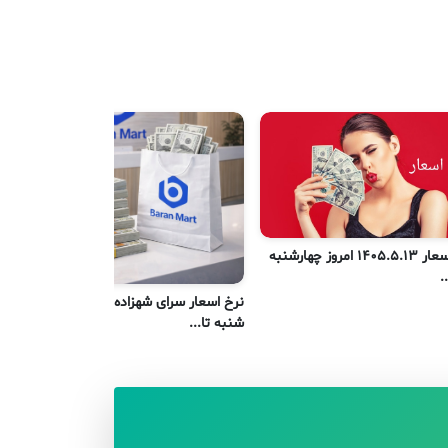
نرخ اسعار 1405.5.13 امروز چهارشنبه
نر
.
یک
نرخ اسعار سرای شهزاده کابل امروز
شنبه تا...