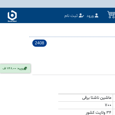
ورود
ثبت نام
2408
روپیه: 748.00 اف
ماشین ناشتا برقی
700
34 ولایت کشور