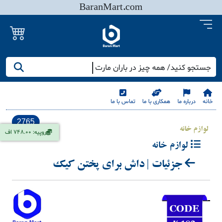
BaranMart.com
جستجو کنید/ همه چیز در باران مارت
خانه
درباره ما
همکاری با ما
تماس با ما
2765
لوازم خانه
روپیه: 748.00 اف
لوازم خانه
جزئیات | داش برای پختن کیک