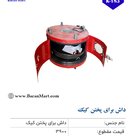
Previous
Next
داش برای پختن کیک
نام جنس:
داش برای پختن کیک
قیمت مقطوع:
3900