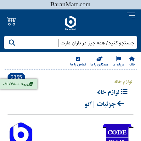
BaranMart.com
جستجو کنید/ همه چیز در باران مارت
خانه
درباره ما
همکاری با ما
تماس با ما
2355
لوازم خانه
روپیه: 748.00 اف
لوازم خانه
جزئیات | اتو