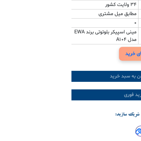
34 ولایت کشور
مطابق میل مشتری
0
مینی اسپیکر بلوتوتی برند EWA
مدل A104
ی خرید
ن به سبد خرید
د فوری
شریک سازید: