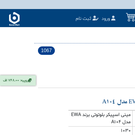
ورود
ثبت نام
1067
روپیه: 748.00 اف
مینی اسپیکر بلوتوتی برند EWA
مدل A104
1030