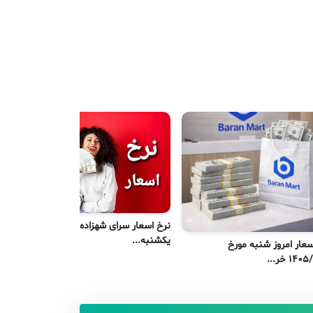
نرخ اسعار سرای شهزاده کابل امروز
نر
یکشنبه...
سعار امروز شنبه مورخ
...
۱۴ خر...