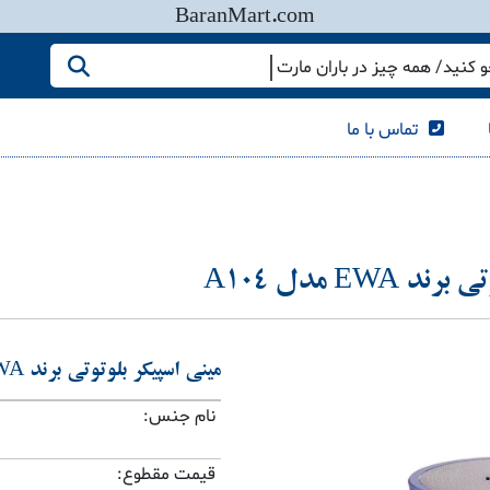
BaranMart.com
کنید/ همه چیز در باران مارت
تماس با ما
E مدل A104
مینی اسپیکر بلوتوتی برند EWA مدل A104
نام جنس:
قیمت مقطوع: