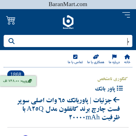
BaranMart.com
جستجو کنید/ همه چیز در باران مارت
خانه
درباره ما
همکاری با ما
تماس با ما
1868
کتگوری نامشخص
روپیه: 748.00 اف
پاور بانک
جزئیات | پاوربانک 65 وات اصلی سوپر
فست چارچ برند کانفلون مدل A25Q با
ظرفیت 20000mAh