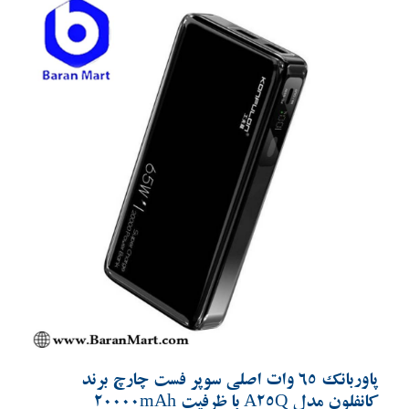
Previous
Next
پاوربانک 65 وات اصلی سوپر فست چارچ برند
کانفلون مدل A25Q با ظرفیت 20000mAh