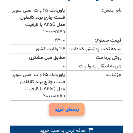
نام جنس:
پاوربانک 65 وات اصلی سوپر
فست چارچ برند کانفلون
مدل A25Q با ظرفیت
20000mAh
قیمت مقطوع:
2300
ساحه تحت پوشش خدمات:
34 ولایت کشور
روش پرداخت:
مطابق میل مشتری
هزینه انتقال به ولایات:
0
جزئیات:
پاوربانک 65 وات اصلی سوپر
فست چارچ برند کانفلون
مدل A25Q با ظرفیت
20000mAh
رهنمای خرید
اضافه کردن به سبد خرید