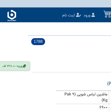
ورود
ثبت نام
1788
روپیه: 748.00 اف
ماشین لباس شویی (Pak 9
Kg)
6900