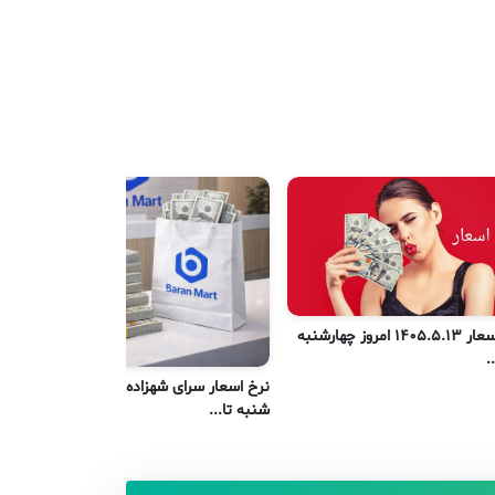
نرخ اسعار 1405.5.13 امروز چهارشنبه
نر
.
یک
نرخ اسعار سرای شهزاده کابل امروز
شنبه تا...