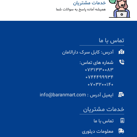
خدمات مشتریان
همیشه آماده پاسخ به سوالات شما
تماس با ما
آدرس: کابل سرک دارالامان
شماره های تماس:
0731330083
0744499934
0703200140
ایمیل آدرس : info@baranmart.com
خدمات مشتریان
تماس با ما
معلومات دیلوری