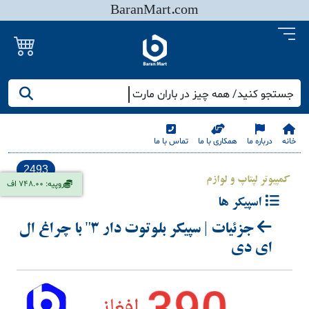
BaranMart.com
جستجو کنید/ همه چیز در باران مارت
خانه
درباره ما
همکاری با ما
تماس با ما
2493
کمپیوتر لپتاپ و لوازم
روپیه: 748.00 اف
اسپیکر ها
جزئیات | سپیکر بلوتوت دار 3" با چراغ ال
ای دی