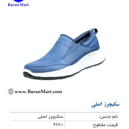
Previous
Next
سکیچرز اصلی
نام جنس:
سکیچرز اصلی
قیمت مقطوع:
4620