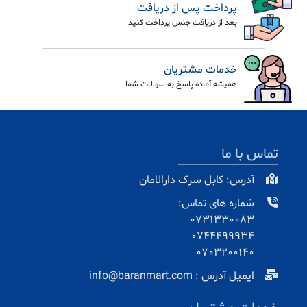
پرداخت پس از دریافت
بعد از دریافت جنس پرداخت کنید
خدمات مشتریان
همیشه آماده پاسخ به سوالات شما
تماس با ما
آدرس: کابل سرک دارالامان
شماره های تماس:
0731330083
0744499934
0703200140
ایمیل آدرس : info@baranmart.com