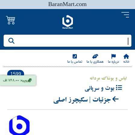
BaranMart.com
جستجو کنید/ همه چیز در باران مارت
خانه
درباره ما
همکاری با ما
تماس با ما
1599
لباس و پوشاک مردانه
روپیه: 748.00 اف
بوت و سرپائی
جزئیات | سکیچرز اصلی