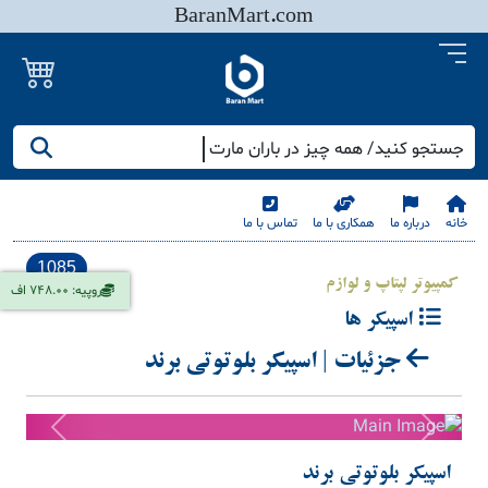
BaranMart.com
جستجو کنید/ همه چیز در باران مارت
خانه
درباره ما
همکاری با ما
تماس با ما
1085
کمپیوتر لپتاپ و لوازم
روپیه: 748.00 اف
اسپیکر ها
جزئیات | اسپیکر بلوتوتی برند
Previous
Next
اسپیکر بلوتوتی برند