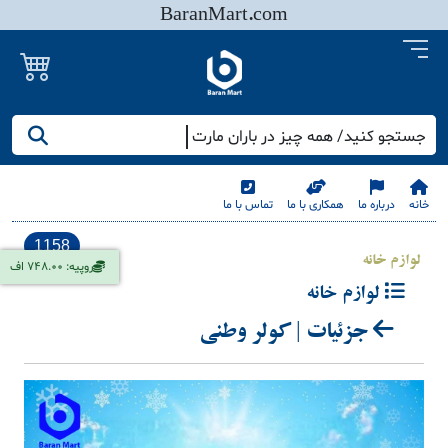
BaranMart.com
جستجو کنید/ همه چیز در باران مارت
خانه
درباره ما
همکاری با ما
تماس با ما
1158
لوازم خانه
روپیه: 748.00 اف
لوازم خانه
جزئیات | کولر وطنی