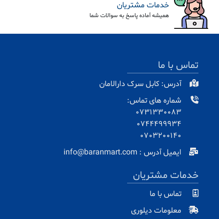
خدمات مشتریان
همیشه آماده پاسخ به سوالات شما
تماس با ما
آدرس: کابل سرک دارالامان
شماره های تماس:
0731330083
0744499934
0703200140
ایمیل آدرس : info@baranmart.com
خدمات مشتریان
تماس با ما
معلومات دیلوری