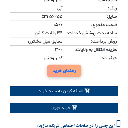
نام جنس:
کولر وطنی
رنگ:
آبی
سایز:
cm ۵۶×۵۵
قیمت مقطوع:
1500
ساحه تحت پوشش خدمات:
34 ولایت کشور
روش پرداخت:
مطابق میل مشتری
هزینه انتقال به ولایات:
300
جزئیات:
کولر وطنی
رهنمای خرید
اضافه کردن به سبد خرید
خرید فوری
این جنس را در صفحات اجتماعی شریک سازید: