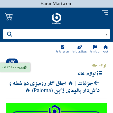
BaranMart.com
جستجو کنید/ همه چیز در باران مارت
خانه
درباره ما
همکاری با ما
تماس با ما
480
لوازم خانه
روپیه: 748.00 اف
لوازم خانه
جزئیات | 🔥 اجاق گاز رومیزی دو شعله و
داش‌دار پالومای ژاپن (Paloma) 🔥