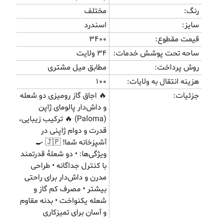
رنگ:
مختلف
سایز:
اسندرد
قیمت مقطوع:
3400
ساحه تحت پوشش خدمات:
34 ولایت
روش پرداخت:
مطابق میل مشتری
هزینه انتقال به ولایات:
100
جزئیات:
🔥 اجاق گاز رومیزی دو شعله
و داش‌دار پالومای ژاپن
(Paloma) 🔥 ترکیب زیبایی،
قدرت و دوام ژاپنی در
آشپزخانه شما! 🇯🇵 🍳
ویژگی‌ها: • دو شعلهٔ قدرتمند
با کنترل جداگانه • طراحی
مدرن و داش‌دار برای راحتی
بیشتر • مصرف کم گاز و
شعله یکنواخت • بدنه مقاوم
و آسان برای تمیزکاری