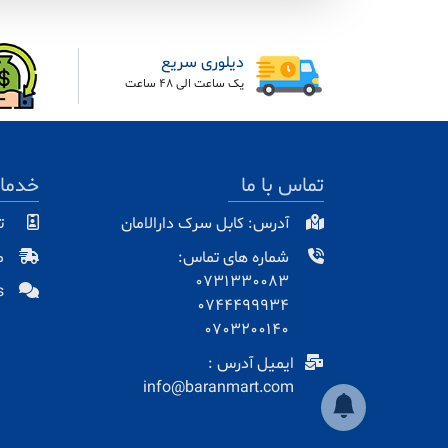
دیلوری سریع
یک ساعت الی 48 ساعت
تماس با ما
خدما
آدرس: کابل سرک دارالامان
ت
شماره های تماس:
م
0731330083
s
0744499934
0703200140
ایمیل آدرس :
info@baranmart.com