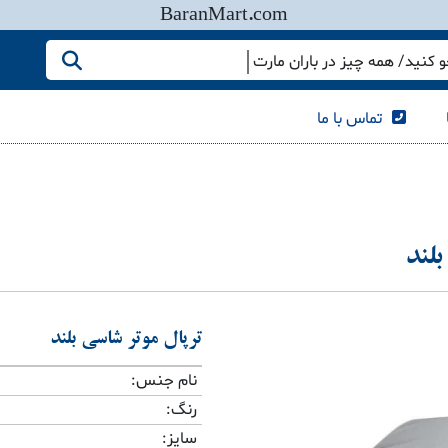
BaranMart.com
کنید/ همه چیز در باران مارت
تماس با ما
بلند
ترپال موتر شاسی بلند
نام جنس:
رنگ:
سایز: