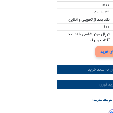
1500
34 ولایت
نقد بعد از تحویلی و آنلاین
100
ترپال موتر شاسی بلند ضد
آفتاب و برف
ی خرید
ن به سبد خرید
د فوری
شریک سازید: