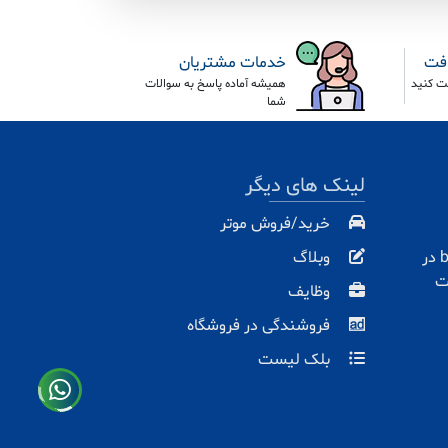
افت
خدمات مشتریان
ت کنید
همیشه آماده پاسخ به سوالات
شما
لینک های دیگر
خرید/فروش موتر
با باران مارت baranmart.com در
وبلاگ
ت
وظایف
فروشندگی در فروشگاه
بلک لیست