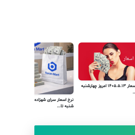
نرخ اسعار 1405.5.13 امروز چهارشنبه
نر
.
یک
نرخ اسعار سرای شهزاده کابل امروز
شنبه تا...