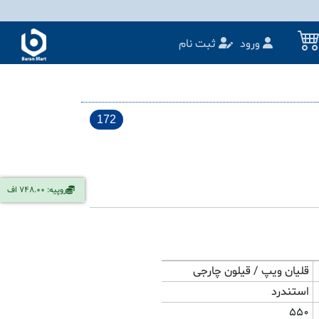
ورود
ثبت نام
172
روپیه: 748.00 اف
قلیان ویپ / قیلون چارجی
استندرد
550