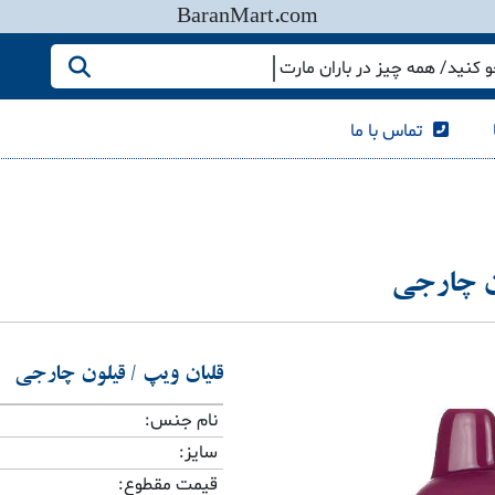
BaranMart.com
کنید/ همه چیز در باران مارت
تماس با ما
ون چارجی
قلیان ویپ / قیلون چارجی
نام جنس:
سایز:
قیمت مقطوع: