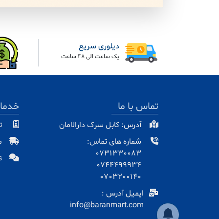
دیلوری سریع
یک ساعت الی 48 ساعت
تماس با ما
خدما
آدرس: کابل سرک دارالامان
ت
شماره های تماس:
م
0731330083
s
0744499934
0703200140
ایمیل آدرس :
info@baranmart.com