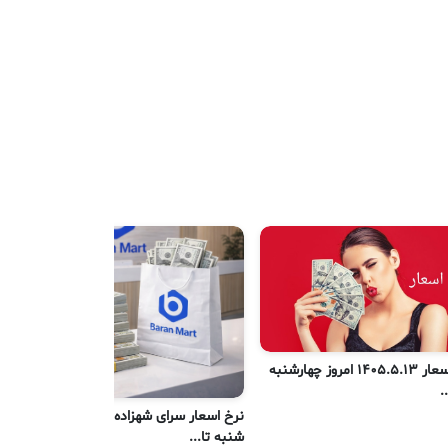
نرخ اسعار 1405.5.13 امروز چهارشنبه
نر
.
یک
نرخ اسعار سرای شهزاده کابل امروز
شنبه تا...