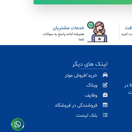
افت
خدمات مشتریان
ت کنید
همیشه آماده پاسخ به سوالات
شما
لینک های دیگر
خرید/فروش موتر
با باران مارت baranmart.com در
وبلاگ
ت
وظایف
فروشندگی در فروشگاه
بلک لیست