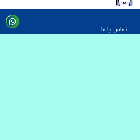
تماس با ما
آدرس: کابل سرک دارالامان
شماره تماس:
0731330083
0744499934
0703200140
ایمیل آدرس : info@baranmart.com
خدمات مشتریان
تماس با ما
معلومات دیلوری
FAQs