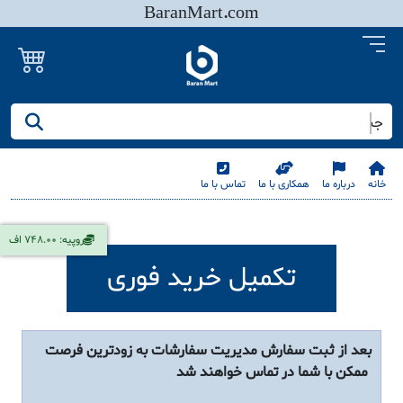
BaranMart.com
جستجو کنید/ همه چیز در باران مارت
خانه
درباره ما
همکاری با ما
تماس با ما
روپیه: 748.00 اف
تکمیل خرید فوری
بعد از ثبت سفارش مدیریت سفارشات به زودترین فرصت
ممکن با شما در تماس خواهند شد