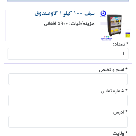
سیف 100 کیلو / گاوصندوق
هزینه/فیات: 5900 افغانی
* تعداد:
* اسم و تخلص
* شماره تماس
* آدرس
* ولایت