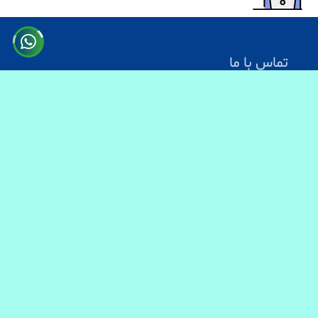
تماس با ما
آدرس: کابل سرک دارالامان
شماره تماس:
0731330083
0744499934
0703200140
ایمیل آدرس : info@baranmart.com
خدمات مشتریان
تماس با ما
معلومات دیلوری
FAQs