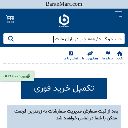
BaranMart.com
جستجو کنید/ همه چیز در باران مارت
خانه
درباره ما
همکاری با ما
تماس با ما
روپیه: 748.00 اف
تکمیل خرید فوری
بعد از ثبت سفارش مدیریت سفارشات به زودترین فرصت
ممکن با شما در تماس خواهند شد