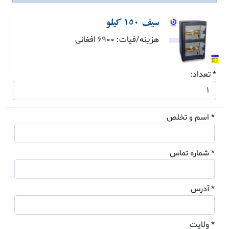
سیف 150 کیلو
هزینه/فیات: 6900 افغانی
* تعداد:
* اسم و تخلص
* شماره تماس
* آدرس
* ولایت