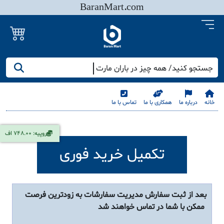
BaranMart.com
جستجو کنید/ همه چیز در باران مارت
خانه
درباره ما
همکاری با ما
تماس با ما
روپیه: 748.00 اف
تکمیل خرید فوری
بعد از ثبت سفارش مدیریت سفارشات به زودترین فرصت
ممکن با شما در تماس خواهند شد