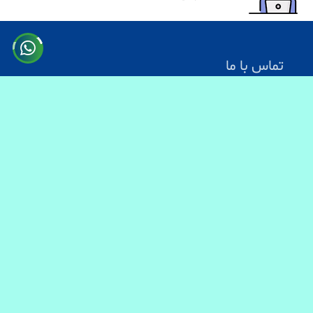
تماس با ما
آدرس: کابل سرک دارالامان
شماره تماس:
0731330083
0744499934
0703200140
ایمیل آدرس : info@baranmart.com
خدمات مشتریان
تماس با ما
معلومات دیلوری
FAQs