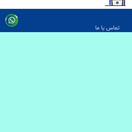
تماس با ما
آدرس: کابل سرک دارالامان
شماره تماس:
0731330083
0744499934
0703200140
ایمیل آدرس : info@baranmart.com
خدمات مشتریان
تماس با ما
معلومات دیلوری
FAQs