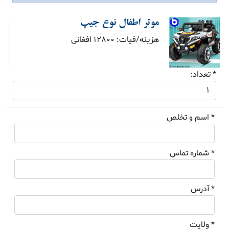
موتر اطفال نوع جیپ
هزینه/فیات: 12800 افغانی
* تعداد:
* اسم و تخلص
* شماره تماس
* آدرس
* ولایت