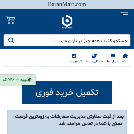
BaranMart.com
جستجو کنید/ همه چیز در باران مارت
خانه
درباره ما
همکاری با ما
تماس با ما
روپیه: 748.00 اف
تکمیل خرید فوری
بعد از ثبت سفارش مدیریت سفارشات به زودترین فرصت
ممکن با شما در تماس خواهند شد