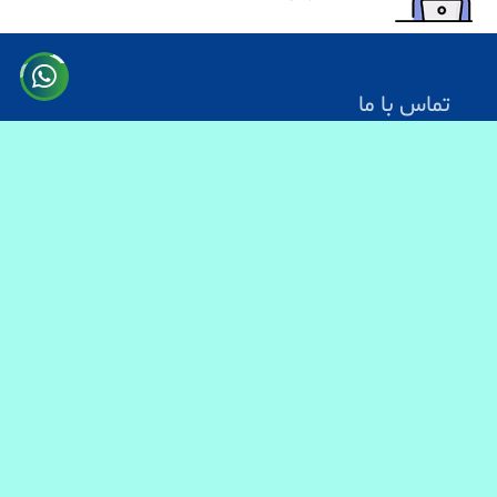
تماس با ما
آدرس: کابل سرک دارالامان
شماره تماس:
0731330083
0744499934
0703200140
ایمیل آدرس : info@baranmart.com
خدمات مشتریان
تماس با ما
معلومات دیلوری
FAQs