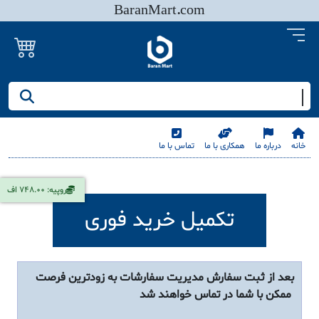
BaranMart.com
جستجو کنید/ همه چیز در باران مارت
خانه
درباره ما
همکاری با ما
تماس با ما
روپیه: 748.00 اف
تکمیل خرید فوری
بعد از ثبت سفارش مدیریت سفارشات به زودترین فرصت
ممکن با شما در تماس خواهند شد