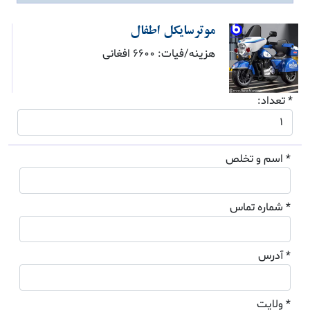
موترسایکل اطفال
هزینه/فیات: 6600 افغانی
* تعداد:
* اسم و تخلص
* شماره تماس
* آدرس
* ولایت