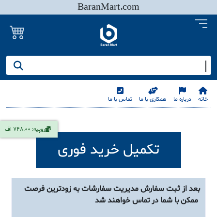
BaranMart.com
جستجو کنید/ همه چیز در باران مارت
خانه
درباره ما
همکاری با ما
تماس با ما
روپیه: 748.00 اف
تکمیل خرید فوری
بعد از ثبت سفارش مدیریت سفارشات به زودترین فرصت
ممکن با شما در تماس خواهند شد