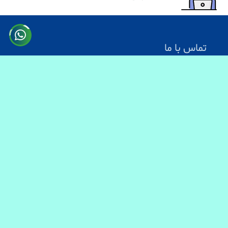
تماس با ما
آدرس: کابل سرک دارالامان
شماره تماس:
0731330083
0744499934
0703200140
ایمیل آدرس : info@baranmart.com
خدمات مشتریان
تماس با ما
معلومات دیلوری
FAQs