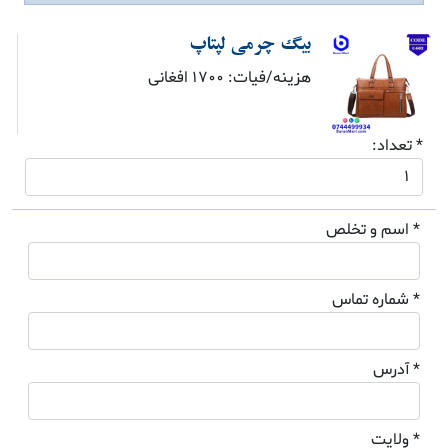
بیگ چرمی لپتاپ
هزینه/فیات: 1700 افغانی
* تعداد:
* اسم و تخلص
* شماره تماس
* آدرس
* ولایت