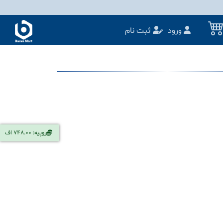
ورود
ثبت نام
روپیه: 748.00 اف