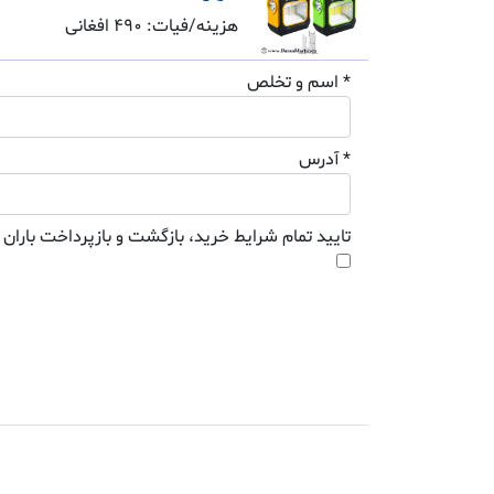
هزینه/فیات: 490 افغانی
* اسم و تخلص
* آدرس
تایید تمام شرایط خرید، بازگشت و بازپرداخت باران 