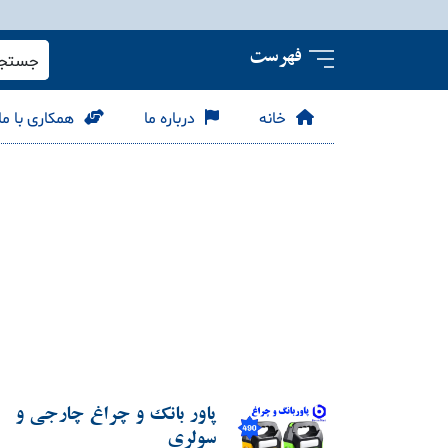
فهرست
جستجو 
خانه
درباره ما
همکاری با ما
پاور بانک و چراغ چارجی و
سولری