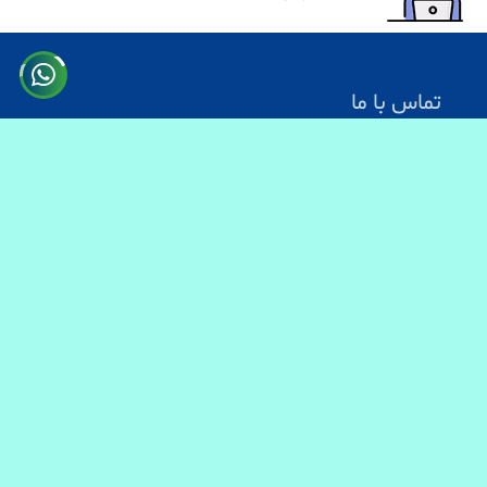
تماس با ما
آدرس: کابل سرک دارالامان
شماره تماس:
0731330083
0744499934
0703200140
ایمیل آدرس : info@baranmart.com
خدمات مشتریان
تماس با ما
معلومات دیلوری
FAQs