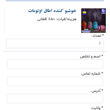
خوشبو کننده اطاق اوتومات
هزینه/فیات: 850 افغانی
* تعداد:
* اسم و تخلص
* شماره تماس
* آدرس
* ولایت