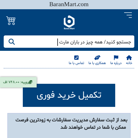
BaranMart.com
جستجو کنید/ همه چیز در باران مارت
خانه
درباره ما
همکاری با ما
تماس با ما
روپیه: 748.00 اف
تکمیل خرید فوری
بعد از ثبت سفارش مدیریت سفارشات به زودترین فرصت
ممکن با شما در تماس خواهند شد