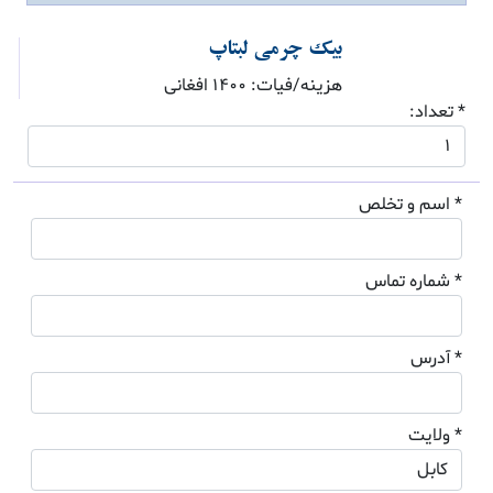
بیک چرمی لبتاپ
هزینه/فیات: 1400 افغانی
* تعداد:
* اسم و تخلص
* شماره تماس
* آدرس
* ولایت