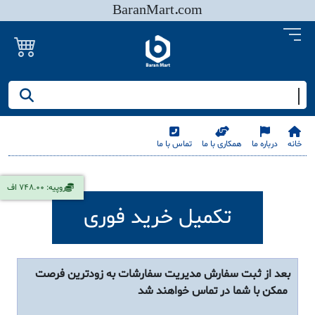
BaranMart.com
جستجو کنید/ همه چیز در باران مارت
خانه
درباره ما
همکاری با ما
تماس با ما
روپیه: 748.00 اف
تکمیل خرید فوری
بعد از ثبت سفارش مدیریت سفارشات به زودترین فرصت
ممکن با شما در تماس خواهند شد