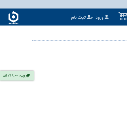
ورود
ثبت نام
روپیه: 748.00 اف