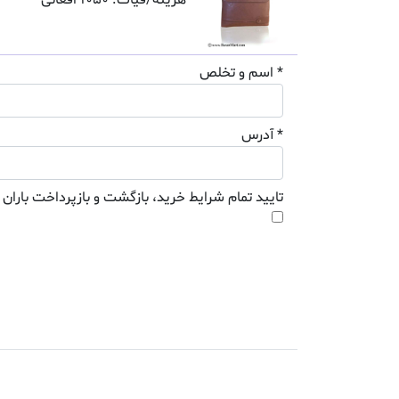
هزینه/فیات: 1050 افغانی
* اسم و تخلص
* آدرس
تایید تمام شرایط خرید، بازگشت و بازپرداخت باران 