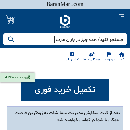
BaranMart.com
جستجو کنید/ همه چیز در باران مارت
خانه
درباره ما
همکاری با ما
تماس با ما
روپیه: 748.00 اف
تکمیل خرید فوری
بعد از ثبت سفارش مدیریت سفارشات به زودترین فرصت
ممکن با شما در تماس خواهند شد