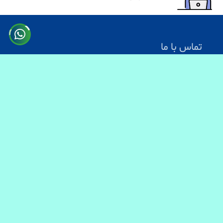
تماس با ما
آدرس: کابل سرک دارالامان
شماره تماس:
0731330083
0744499934
0703200140
ایمیل آدرس : info@baranmart.com
خدمات مشتریان
تماس با ما
معلومات دیلوری
FAQs