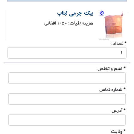
بیک چرمی لبتاپ
هزینه/فیات: 1050 افغانی
* تعداد:
* اسم و تخلص
* شماره تماس
* آدرس
* ولایت