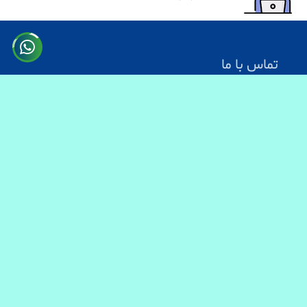
تماس با ما
آدرس: کابل سرک دارالامان
شماره تماس:
0731330083
0744499934
0703200140
ایمیل آدرس : info@baranmart.com
خدمات مشتریان
تماس با ما
معلومات دیلوری
FAQs