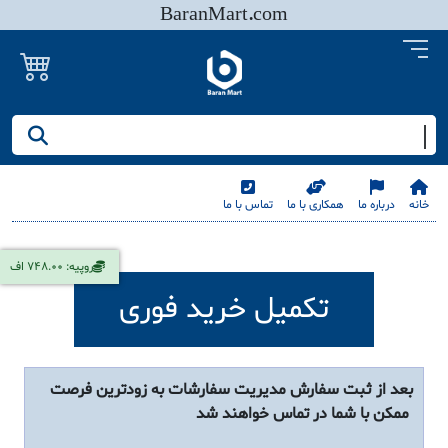
BaranMart.com
جستجو کنید/ همه چیز در باران مارت
خانه
درباره ما
همکاری با ما
تماس با ما
روپیه: 748.00 اف
تکمیل خرید فوری
بعد از ثبت سفارش مدیریت سفارشات به زودترین فرصت
ممکن با شما در تماس خواهند شد