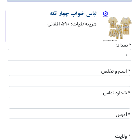
لباس خواب چهار تکه
هزینه/فیات: 590 افغانی
* تعداد:
* اسم و تخلص
* شماره تماس
* آدرس
* ولایت