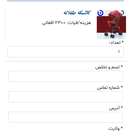
کالسکه طفلانه
هزینه/فیات: 2300 افغانی
* تعداد:
* اسم و تخلص
* شماره تماس
* آدرس
* ولایت