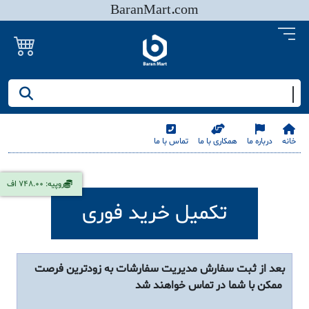
BaranMart.com
جستجو کنید/ همه چیز در باران مارت
خانه
درباره ما
همکاری با ما
تماس با ما
روپیه: 748.00 اف
تکمیل خرید فوری
بعد از ثبت سفارش مدیریت سفارشات به زودترین فرصت
ممکن با شما در تماس خواهند شد