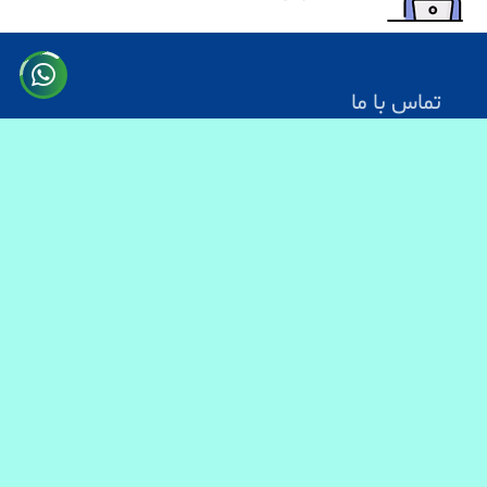
تماس با ما
آدرس: کابل سرک دارالامان
شماره تماس:
0731330083
0744499934
0703200140
ایمیل آدرس : info@baranmart.com
خدمات مشتریان
تماس با ما
معلومات دیلوری
FAQs