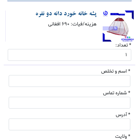
پشه خانه خورد دانه دو نفره
هزینه/فیات: 690 افغانی
* تعداد:
* اسم و تخلص
* شماره تماس
* آدرس
* ولایت