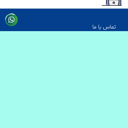
تماس با ما
آدرس: کابل سرک دارالامان
شماره تماس:
0731330083
0744499934
0703200140
ایمیل آدرس : info@baranmart.com
خدمات مشتریان
تماس با ما
معلومات دیلوری
FAQs