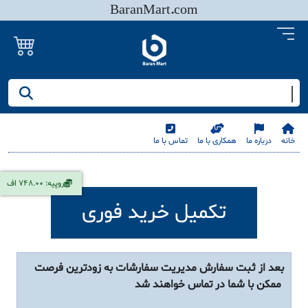
BaranMart.com
جستجو کنید/ همه چیز در باران مارت
خانه
درباره ما
همکاری با ما
تماس با ما
روپیه: 748.00 اف
تکمیل خرید فوری
بعد از ثبت سفارش مدیریت سفارشات به زودترین فرصت
ممکن با شما در تماس خواهند شد