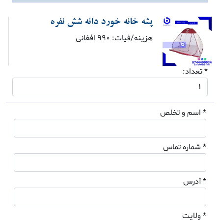
پشه خانه خورد دانه شش نفره
هزینه/فیات: 990 افغانی
* تعداد:
* اسم و تخلص
* شماره تماس
* آدرس
* ولایت