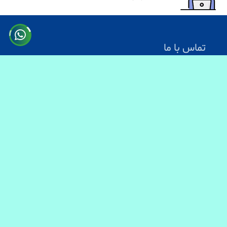
تماس با ما
آدرس: کابل سرک دارالامان
شماره تماس:
0731330083
0744499934
0703200140
ایمیل آدرس : info@baranmart.com
خدمات مشتریان
تماس با ما
معلومات دیلوری
FAQs