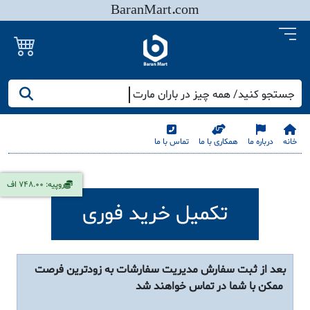
BaranMart.com
جستجو کنید/ همه چیز در باران مارت
خانه
درباره ما
همکاری با ما
تماس با ما
روپیه: 748.00 اف
تکمیل خرید فوری
بعد از ثبت سفارش مدیریت سفارشات به زودترین فرصت
ممکن با شما در تماس خواهند شد