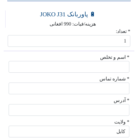
🔋 پاوربانک JOKO J31
هزینه/فیات: 990 افغانی
* تعداد:
* اسم و تخلص
* شماره تماس
* آدرس
* ولایت