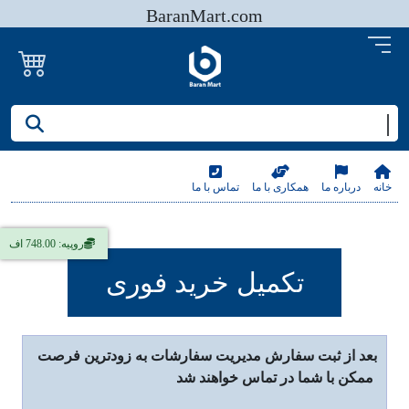
BaranMart.com
جستجو کنید/ همه چیز در باران مارت
خانه
درباره ما
همکاری با ما
تماس با ما
روپیه: 748.00 اف
تکمیل خرید فوری
بعد از ثبت سفارش مدیریت سفارشات به زودترین فرصت
ممکن با شما در تماس خواهند شد