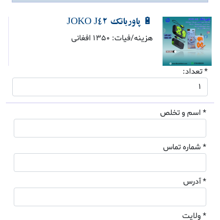
🔋 پاوربانک JOKO J42
هزینه/فیات: 1350 افغانی
* تعداد:
* اسم و تخلص
* شماره تماس
* آدرس
* ولایت