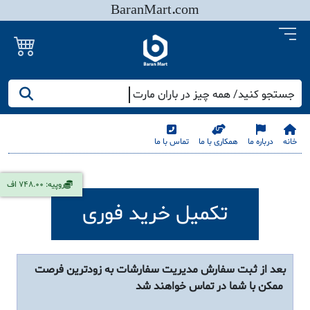
BaranMart.com
جستجو کنید/ همه چیز در باران مارت
خانه
درباره ما
همکاری با ما
تماس با ما
روپیه: 748.00 اف
تکمیل خرید فوری
بعد از ثبت سفارش مدیریت سفارشات به زودترین فرصت
ممکن با شما در تماس خواهند شد