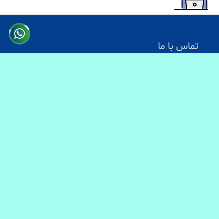
تماس با ما
آدرس: کابل سرک دارالامان
شماره تماس:
0731330083
0744499934
0703200140
ایمیل آدرس : info@baranmart.com
خدمات مشتریان
تماس با ما
معلومات دیلوری
FAQs