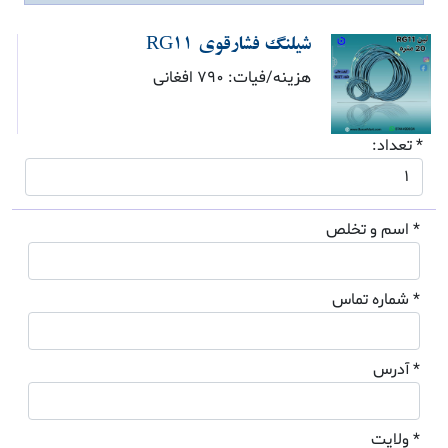
شیلنگ فشارقوی RG11
هزینه/فیات: 790 افغانی
* تعداد:
* اسم و تخلص
* شماره تماس
* آدرس
* ولایت