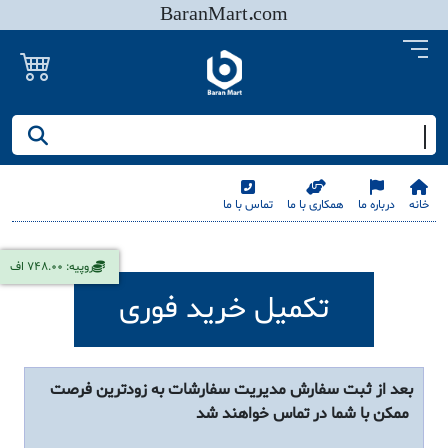
BaranMart.com
جستجو کنید/ همه چیز در باران مارت
خانه
درباره ما
همکاری با ما
تماس با ما
روپیه: 748.00 اف
تکمیل خرید فوری
بعد از ثبت سفارش مدیریت سفارشات به زودترین فرصت
ممکن با شما در تماس خواهند شد