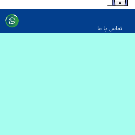
تماس با ما
آدرس: کابل سرک دارالامان
شماره تماس:
0731330083
0744499934
0703200140
ایمیل آدرس : info@baranmart.com
خدمات مشتریان
تماس با ما
معلومات دیلوری
FAQs