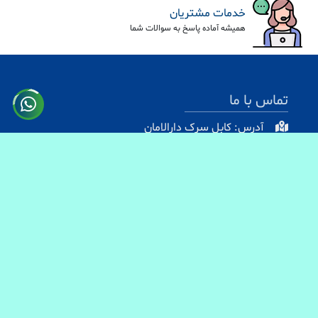
خدمات مشتریان
همیشه آماده پاسخ به سوالات شما
تماس با ما
آدرس: کابل سرک دارالامان
شماره تماس:
0731330083
0744499934
0703200140
ایمیل آدرس : info@baranmart.com
خدمات مشتریان
تماس با ما
معلومات دیلوری