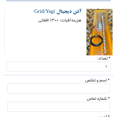
آنتن دیجیتال Grid/Yagi
هزینه/فیات: 1300 افغانی
* تعداد:
* اسم و تخلص
* شماره تماس
* آدرس