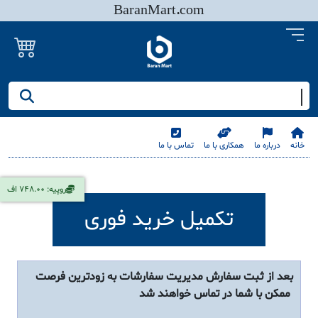
BaranMart.com
جستجو کنید/ همه چیز در باران مارت
خانه
درباره ما
همکاری با ما
تماس با ما
روپیه: 748.00 اف
تکمیل خرید فوری
بعد از ثبت سفارش مدیریت سفارشات به زودترین فرصت
ممکن با شما در تماس خواهند شد