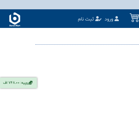
ورود
ثبت نام
روپیه: 748.00 اف