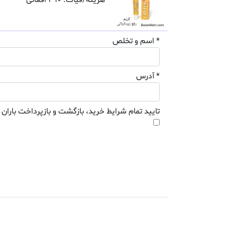
هزینه/فیات: 490 افغانی
* اسم و تخلص
* آدرس
تایید تمام شرایط خرید، بازگشت و بازپرداخت باران 