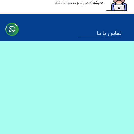
همیشه آماده پاسخ به سوالات شما
تماس با ما
آدرس: کابل سرک دارالامان
شماره تماس:
0731330083
0744499934
0703200140
ایمیل آدرس : info@baranmart.com
خدمات مشتریان
تماس با ما
معلومات دیلوری
FAQs