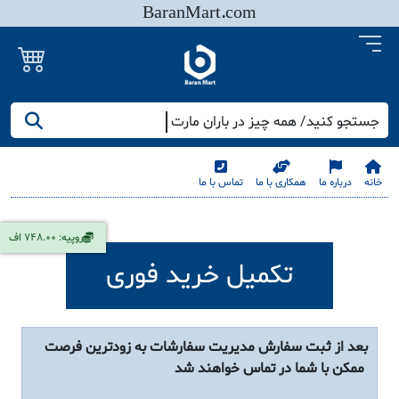
BaranMart.com
جستجو کنید/ همه چیز در باران مارت
خانه
درباره ما
همکاری با ما
تماس با ما
روپیه: 748.00 اف
تکمیل خرید فوری
بعد از ثبت سفارش مدیریت سفارشات به زودترین فرصت
ممکن با شما در تماس خواهند شد