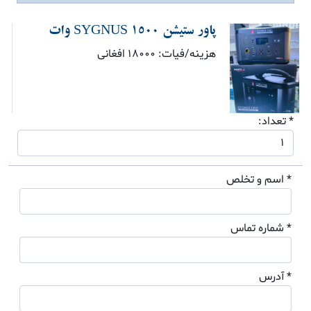
پاور ستیشن SYGNUS ۱۵۰۰ وات
هزینه/فیات: 18000 افغانی
* تعداد:
* اسم و تخلص
* شماره تماس
* آدرس