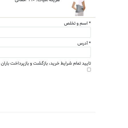
هزینه/فیات: 990 افغانی
* اسم و تخلص
* آدرس
تایید تمام شرایط خرید، بازگشت و بازپرداخت باران 