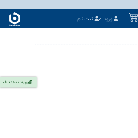
ورود
ثبت نام
روپیه: 748.00 اف