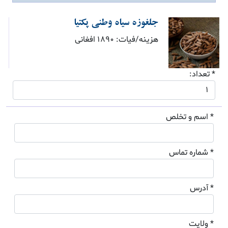
جلغوزه سیاه وطنی پکتیا
هزینه/فیات: 1890 افغانی
* تعداد:
* اسم و تخلص
* شماره تماس
* آدرس
* ولایت