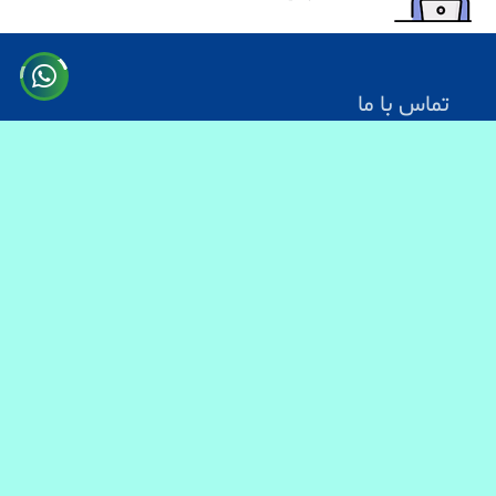
تماس با ما
آدرس: کابل سرک دارالامان
شماره تماس:
0731330083
0744499934
0703200140
ایمیل آدرس : info@baranmart.com
خدمات مشتریان
تماس با ما
معلومات دیلوری
FAQs