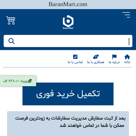
BaranMart.com
جستجو کنید/ همه چیز در باران مارت
خانه
درباره ما
همکاری با ما
تماس با ما
روپیه: 748.00 اف
تکمیل خرید فوری
بعد از ثبت سفارش مدیریت سفارشات به زودترین فرصت
ممکن با شما در تماس خواهند شد