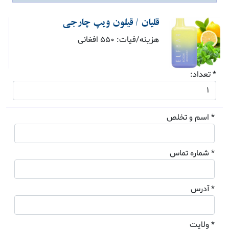
قلیان / قیلون ویپ چارجی
هزینه/فیات: 550 افغانی
* تعداد:
* اسم و تخلص
* شماره تماس
* آدرس
* ولایت