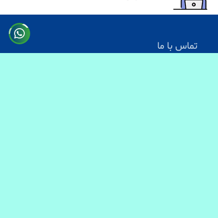
تماس با ما
آدرس: کابل سرک دارالامان
شماره تماس:
0731330083
0744499934
0703200140
ایمیل آدرس : info@baranmart.com
خدمات مشتریان
تماس با ما
معلومات دیلوری
FAQs