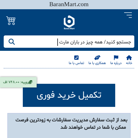
BaranMart.com
جستجو کنید/ همه چیز در باران مارت
خانه
درباره ما
همکاری با ما
تماس با ما
روپیه: 748.00 اف
تکمیل خرید فوری
بعد از ثبت سفارش مدیریت سفارشات به زودترین فرصت
ممکن با شما در تماس خواهند شد