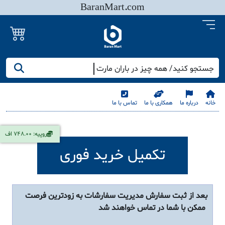
BaranMart.com
جستجو کنید/ همه چیز در باران مارت
خانه
درباره ما
همکاری با ما
تماس با ما
روپیه: 748.00 اف
تکمیل خرید فوری
بعد از ثبت سفارش مدیریت سفارشات به زودترین فرصت
ممکن با شما در تماس خواهند شد