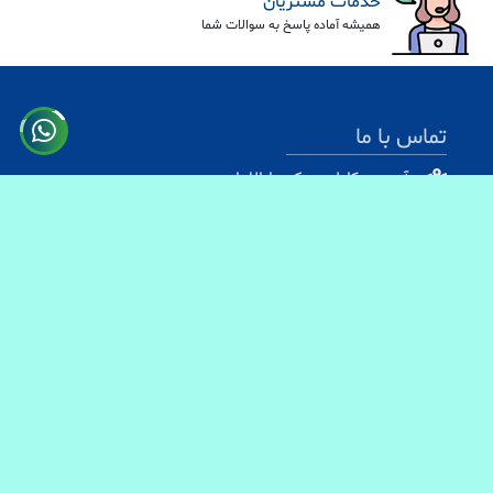
خدمات مشتریان
همیشه آماده پاسخ به سوالات شما
تماس با ما
آدرس: کابل سرک دارالامان
شماره تماس:
0731330083
0744499934
0703200140
ایمیل آدرس : info@baranmart.com
خدمات مشتریان
تماس با ما
معلومات دیلوری